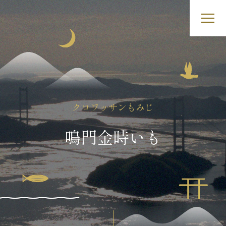
Skip
to
content
クロワッサンもみじ
鳴門金時いも