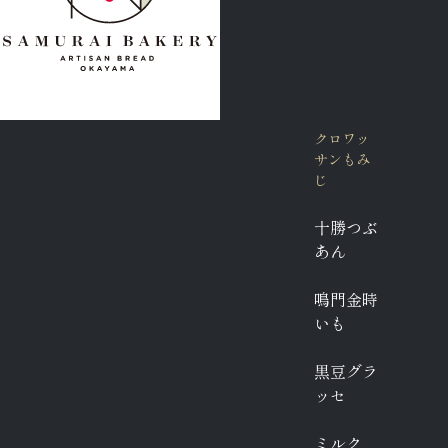
クロワッ
サンもみ
じ
十勝つぶ
あん
鳴門金時
いも
黒豆グラ
ッセ
ミルク