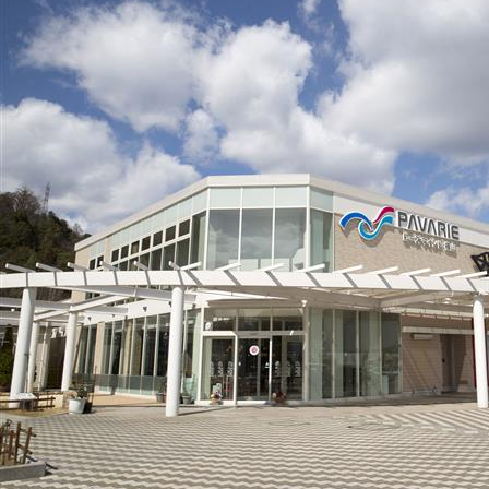
ら
せ】
詐
欺
サ
イ
ト・
偽
サ
イ
ト
に
つ
い
て