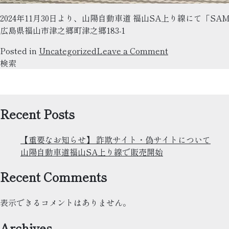
2024年11月30日より、山陽自動車道 福山SA上り線にて「SA
広島県福山市津之郷町津之郷183-1
on
Posted in
Uncategorized
Leave a Comment
山
検索
陽
自
動
Recent Posts
車
道
福
【重要なお知らせ】 詐欺サイト・偽サイトについて
山
山陽自動車道福山SA上り線で販売開始
SA
上
Recent Comments
り
線
表示できるコメントはありません。
で
販
Archives