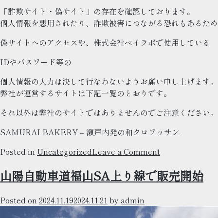
「詐欺サイト・偽サイト」の存在を確認しております。
個人情報を悪用されたり、詐欺被害につながる恐れもあるため
偽サイトへのアクセスや、株式会社ベイラボで使用している
IDやパスワード等の
個人情報の入力は決して行なわないようお願い申し上げます。
弊社が運営するサイトは下記一覧のとおりです。
それ以外は弊社のサイトではありませんのでご注意ください。
SAMURAI BAKERY – 瀬戸内発の和クロワッサン
on
Posted in
Uncategorized
Leave a Comment
【重
山陽自動車道福山SA上り線で販売開始
要
な
お
Posted on
2024.11.19
2024.11.21
by
admin
知